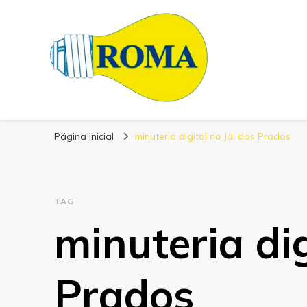
Blog Roma Eletrô
Líder em Desenvolvimento de Produtos Eletrônicos
Página inicial
minuteria digital no Jd. dos Prados
TAG
minuteria dig
Prados