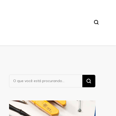
Procurando
algo?