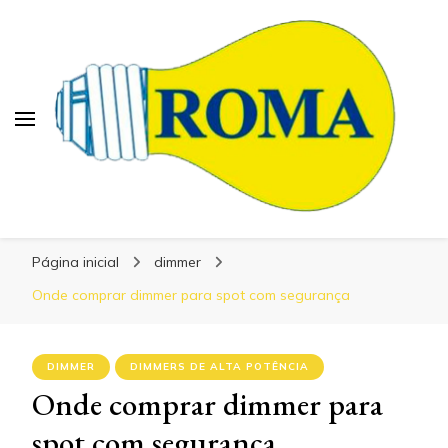
Blog Roma Eletrônica
Blog Roma Eletrônica
Líder em Desenvolvimento de Produtos
Página inicial
dimmer
Eletrônicos
Onde comprar dimmer para spot com segurança
DIMMER
DIMMERS DE ALTA POTÊNCIA
Onde comprar dimmer para
spot com segurança