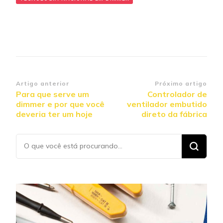
Navegação
Artigo anterior
Próximo artigo
Para que serve um
Controlador de
de
dimmer e por que você
ventilador embutido
post
deveria ter um hoje
direto da fábrica
Procurando
algo?