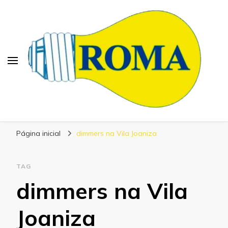
Blog Roma Eletrônica
Líder em Desenvolvimento de Produtos
Página inicial
dimmers na Vila Joaniza
Eletrônicos
TAG
dimmers na Vila
Joaniza