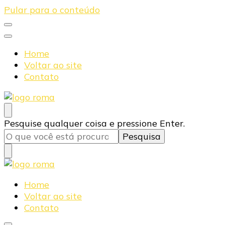
Pular para o conteúdo
Home
Voltar ao site
Contato
Blog Roma Eletrônica
Líder em Desenvolvimento de Produtos Eletrônicos
Procurando
Pesquise qualquer coisa e pressione Enter.
algo?
Blog Roma Eletrônica
Líder em Desenvolvimento de Produtos Eletrônicos
Home
Voltar ao site
Contato