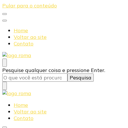
Pular para o conteúdo
Home
Voltar ao site
Contato
Blog Roma Eletrônica
Líder em Desenvolvimento de Produtos Eletrônicos
Procurando
Pesquise qualquer coisa e pressione Enter.
algo?
Blog Roma Eletrônica
Líder em Desenvolvimento de Produtos Eletrônicos
Home
Voltar ao site
Contato