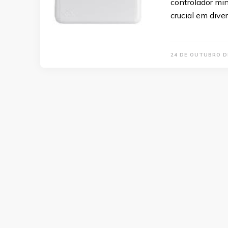
controlador mi
crucial em dive
24 DE OUTUBRO D