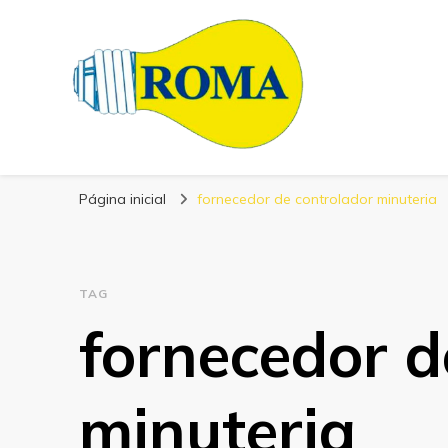
Blog Roma Eletrô
Líder em Desenvolvimento de Produtos Eletrônicos
Página inicial
fornecedor de controlador minuteria
TAG
fornecedor d
minuteria