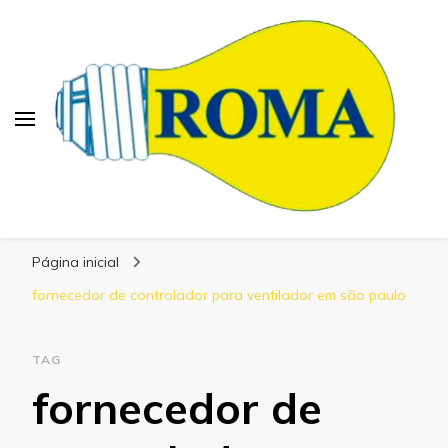
Blog Roma Eletrônica
Líder em Desenvolvimento de Produtos
Página inicial
Eletrônicos
fornecedor de controlador para ventilador em são paulo
TAG
fornecedor de