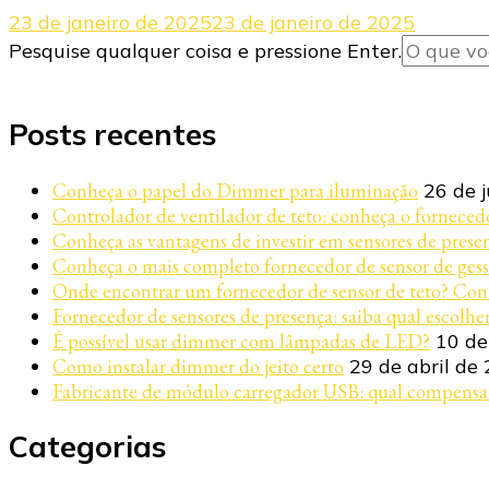
23 de janeiro de 2025
23 de janeiro de 2025
Procurando
Pesquise qualquer coisa e pressione Enter.
algo?
Posts recentes
Conheça o papel do Dimmer para iluminação
26 de 
Controlador de ventilador de teto: conheça o fornecedo
Conheça as vantagens de investir em sensores de prese
Conheça o mais completo fornecedor de sensor de gess
Onde encontrar um fornecedor de sensor de teto? Con
Fornecedor de sensores de presença: saiba qual escolhe
É possível usar dimmer com lâmpadas de LED?
10 de
Como instalar dimmer do jeito certo
29 de abril de
Fabricante de módulo carregador USB: qual compensa
Categorias