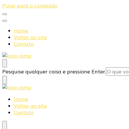
Pular para o conteúdo
Home
Voltar ao site
Contato
Blog Roma Eletrônica
Líder em Desenvolvimento de Produtos Eletrônicos
Procurando
Pesquise qualquer coisa e pressione Enter.
algo?
Blog Roma Eletrônica
Líder em Desenvolvimento de Produtos Eletrônicos
Home
Voltar ao site
Contato