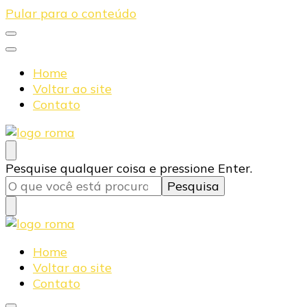
Pular para o conteúdo
Home
Voltar ao site
Contato
Blog Roma Eletrônica
Líder em Desenvolvimento de Produtos Eletrônicos
Procurando
Pesquise qualquer coisa e pressione Enter.
algo?
Blog Roma Eletrônica
Líder em Desenvolvimento de Produtos Eletrônicos
Home
Voltar ao site
Contato