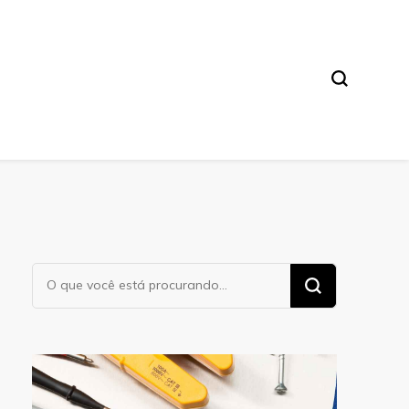
Procurando
algo?