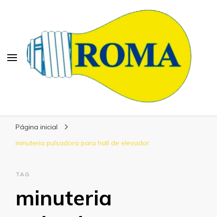
Blog Roma Eletrônica
Líder em Desenvolvimento de Produtos
Página inicial
Eletrônicos
minuteria pulsadora para hall de elevador
TAG
minuteria