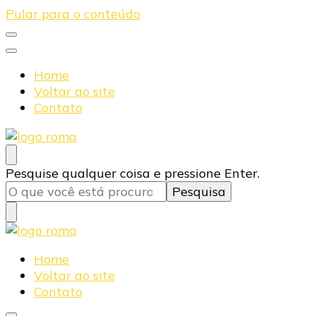
Pular para o conteúdo
Home
Voltar ao site
Contato
Blog Roma Eletrônica
Líder em Desenvolvimento de Produtos Eletrônicos
Procurando
Pesquise qualquer coisa e pressione Enter.
algo?
Blog Roma Eletrônica
Líder em Desenvolvimento de Produtos Eletrônicos
Home
Voltar ao site
Contato