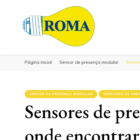
Blog Roma Eletrônica
Blog Roma Eletrô
Líder em Desenvolvimento de Produtos Eletrônicos
Página inicial
Sensor de presença modular
Sensor
SENSOR DE PRESENÇA MODULAR
SENSORES DE PRE
Sensores de pr
onde encontrar