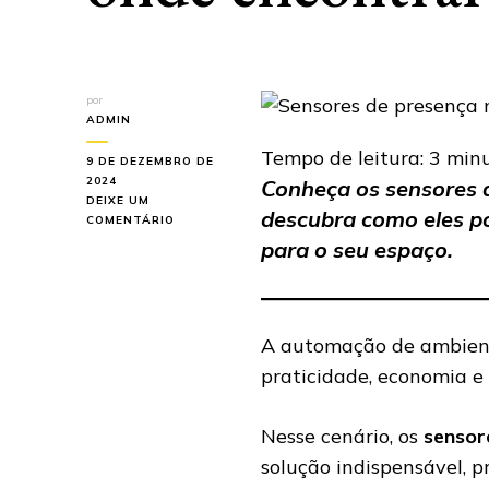
por
ADMIN
Tempo de leitura:
3
min
9 DE DEZEMBRO DE
2024
Conheça os sensores 
DEIXE UM
descubra como eles po
EM
COMENTÁRIO
SENSORES
para o seu espaço.
DE
PRESENÇA
MODULAR:
ONDE
ENCONTRAR
A automação de ambient
EM
praticidade, economia 
SÃO
PAULO
Nesse cenário, os
sensor
solução indispensável, 