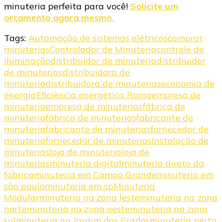
minuteria perfeita para você!
Solicite um
orçamento agora mesmo.
Tags:
Automação de sistemas elétricos
comprar
minuterias
Controlador de Minuteria
controle de
iluminação
distribuidor de minuteria
distribuidor
de minuterias
distribuidora de
minuteria
distribuidora de minuterias
economia de
energia
Eficiência energética Roma
empresa de
minuteria
empresa de minuterias
fábrica de
minuteria
fábrica de minuterias
fabricante de
minuteria
fabricante de minuterias
fornecedor de
minuteria
fornecedor de minuterias
Instalação de
minuterias
loja de minuteria
loja de
minuterias
minuteria digital
minuteria direto da
fabrica
minuteria em Campo Grande
minuteria em
são paulo
minuteria em sp
Minuteria
Modular
minuteria na zona leste
minuteria na zona
norte
minuteria na zona oeste
minuteria na zona
sul
minuteria no Jardim dos Prados
minuteria perto