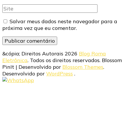
mail
Site
Salvar meus dados neste navegador para a
próxima vez que eu comentar.
&cópia; Direitos Autorais 2026
Blog Roma
Eletrônica
. Todos os direitos reservados.
Blossom
PinIt | Desenvolvido por
Blossom Themes
.
Desenvolvido por
WordPress
.