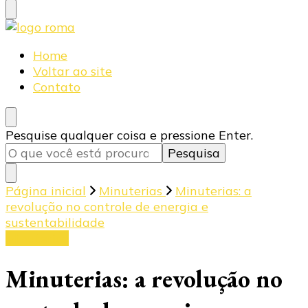
Blog Roma Eletrônica
Líder em Desenvolvimento de Produtos Eletrônicos
Home
Voltar ao site
Contato
Procurando
Pesquise qualquer coisa e pressione Enter.
algo?
Página inicial
Minuterias
Minuterias: a
revolução no controle de energia e
sustentabilidade
Minuterias
Minuterias: a revolução no