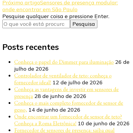
de
Próximo artigo
Sensores de presença modular:
post
onde encontrar em São Paulo
Procurando
Pesquise qualquer coisa e pressione Enter.
algo?
Posts recentes
Conheça o papel do Dimmer para iluminação
26 de
julho de 2026
Controlador de ventilador de teto: conheça o
fornecedor ideal!
12 de julho de 2026
Conheça as vantagens de investir em sensores de
presença
28 de junho de 2026
Conheça o mais completo fornecedor de sensor de
gesso,
14 de junho de 2026
Onde encontrar um fornecedor de sensor de teto?
Conheça a Roma Eletrônica!
10 de junho de 2026
Fornecedor de sensores de presença: saiba qual