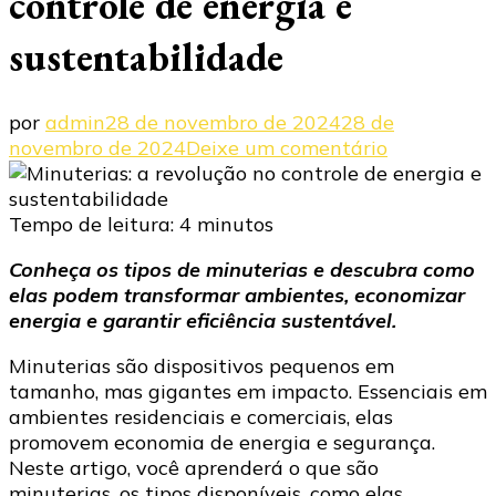
controle de energia e
sustentabilidade
por
admin
28 de novembro de 2024
28 de
em
novembro de 2024
Deixe um comentário
Minuterias:
a
revolução
Tempo de leitura:
4
minutos
no
Conheça os tipos de minuterias e descubra como
controle
elas podem transformar ambientes, economizar
de
energia e garantir eficiência sustentável.
energia
e
Minuterias são dispositivos pequenos em
sustentabil
tamanho, mas gigantes em impacto. Essenciais em
ambientes residenciais e comerciais, elas
promovem economia de energia e segurança.
Neste artigo, você aprenderá o que são
minuterias, os tipos disponíveis, como elas