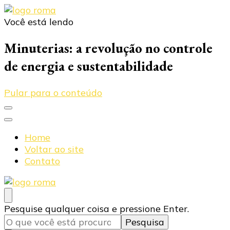
Você está lendo
Blog Roma Eletrônica
Líder em Desenvolvimento de Produtos Eletrônicos
Minuterias: a revolução no controle
de energia e sustentabilidade
Pular para o conteúdo
Home
Voltar ao site
Contato
Blog Roma Eletrônica
Líder em Desenvolvimento de Produtos Eletrônicos
Procurando
Pesquise qualquer coisa e pressione Enter.
algo?