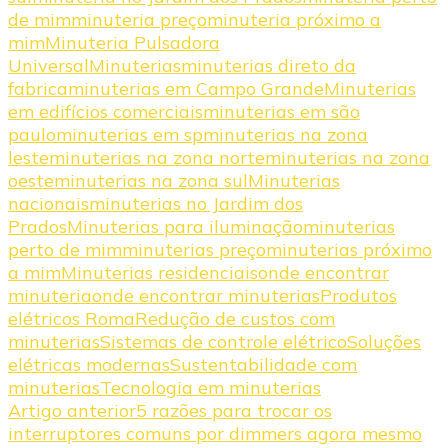
de mim
minuteria preço
minuteria próximo a
mim
Minuteria Pulsadora
Universal
Minuterias
minuterias direto da
fabrica
minuterias em Campo Grande
Minuterias
em edifícios comerciais
minuterias em são
paulo
minuterias em sp
minuterias na zona
leste
minuterias na zona norte
minuterias na zona
oeste
minuterias na zona sul
Minuterias
nacionais
minuterias no Jardim dos
Prados
Minuterias para iluminação
minuterias
perto de mim
minuterias preço
minuterias próximo
a mim
Minuterias residenciais
onde encontrar
minuteria
onde encontrar minuterias
Produtos
elétricos Roma
Redução de custos com
minuterias
Sistemas de controle elétrico
Soluções
elétricas modernas
Sustentabilidade com
minuterias
Tecnologia em minuterias
Navegação
Artigo anterior
5 razões para trocar os
interruptores comuns por dimmers agora mesmo