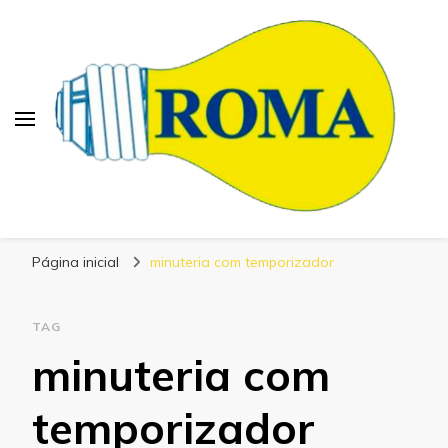
Blog Roma Eletrônica
Líder em Desenvolvimento de Produtos
Página inicial
minuteria com temporizador
Eletrônicos
TAG
minuteria com
temporizador