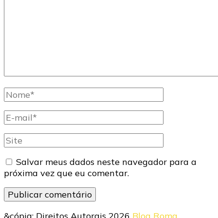
Nome
completo
E-
mail
Site
Salvar meus dados neste navegador para a
próxima vez que eu comentar.
&cópia; Direitos Autorais 2026
Blog Roma