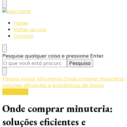
Blog Roma Eletrônica
Líder em Desenvolvimento de Produtos Eletrônicos
Home
Voltar ao site
Contato
Procurando
Pesquise qualquer coisa e pressione Enter.
algo?
Página inicial
Minuterias
Onde comprar minuteria:
soluções eficientes e econômicas da Roma
Minuterias
Onde comprar minuteria:
soluções eficientes e