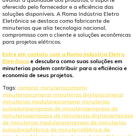
oferecido pelo fornecedor e a eficiência das
soluções disponíveis. A Roma Indústria Eletro
Eletrônica se destaca como fabricante de
minuterias que alia tecnologia nacional,
compromisso com o cliente e soluções econômicas
para projetos elétricos.​
Entre em contato com a Roma Indústria Eletro
Eletrônica
e descubra como suas soluções em
minuterias podem contribuir para a eficiência e
economia de seus projetos.
Tags:
comprar minuteria
comprar
minuterias
comprar minuterias digitais
comprar
minuterias modulares
comprar minuterias
pulsadoras
empresa de minuteria
empresa de
minuterias
empresa de minuterias digitais
empresa
de minuterias modulares
empresa de minuterias
pulsadoras
fábrica de minuteria
fábrica de