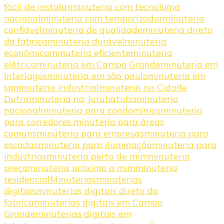
fácil de instalar
minuteria com tecnologia
nacional
minuteria com temporizador
minuteria
confiável
minuteria de qualidade
minuteria direto
da fabrica
minuteria durável
minuteria
econômica
minuteria eficiente
minuteria
elétrica
minuteria em Campo Grande
minuteria em
Interlagos
minuteria em são paulo
minuteria em
sp
minuteria industrial
minuteria na Cidade
Dutra
minuteria na Jurubatuba
minuteria
nacional
minuteria para condomínios
minuteria
para corredores minuteria para áreas
comuns
minuteria para empresas
minuteria para
escadas
minuteria para iluminação
minuteria para
indústrias
minuteria perto de mim
minuteria
preço
minuteria próximo a mim
minuteria
residencial
Minuterias
minuterias
digitais
minuterias digitais direto da
fabrica
minuterias digitais em Campo
Grande
minuterias digitais em