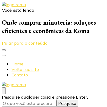
Você está lendo
Blog Roma Eletrônica
Líder em Desenvolvimento de Produtos Eletrônicos
Onde comprar minuteria: soluções
eficientes e econômicas da Roma
Pular para o conteúdo
Home
Voltar ao site
Contato
Blog Roma Eletrônica
Líder em Desenvolvimento de Produtos Eletrônicos
Procurando
Pesquise qualquer coisa e pressione Enter.
algo?