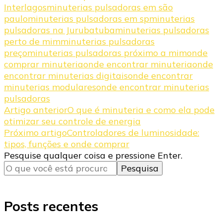
Interlagos
minuterias pulsadoras em são
paulo
minuterias pulsadoras em sp
minuterias
pulsadoras na Jurubatuba
minuterias pulsadoras
perto de mim
minuterias pulsadoras
preço
minuterias pulsadoras próximo a mim
onde
comprar minuteria
onde encontrar minuteria
onde
encontrar minuterias digitais
onde encontrar
minuterias modulares
onde encontrar minuterias
pulsadoras
Navegação
Artigo anterior
O que é minuteria e como ela pode
otimizar seu controle de energia
de
Próximo artigo
Controladores de luminosidade:
post
tipos, funções e onde comprar
Procurando
Pesquise qualquer coisa e pressione Enter.
algo?
Posts recentes