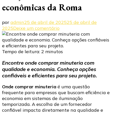
econômicas da Roma
por
admin
25 de abril de 2025
25 de abril de
em
2025
Deixe um comentário
Onde
comprar
minuteria:
soluções
Tempo de leitura:
2
minutos
eficientes
Encontre onde comprar minuteria com
e
qualidade e economia. Conheça opções
econômicas
da
confiáveis e eficientes para seu projeto.​
Roma
Onde comprar minuteria
é uma questão
frequente para empresas que buscam eficiência e
economia em sistemas de iluminação
temporizada. A escolha de um fornecedor
confiável impacta diretamente na qualidade e