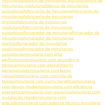
minuterias
fábrica de minuterias digitais
fábrica de
minuterias modulares
fábrica de minuterias
pulsadoras
fabricante de minuteria
fabricante de
minuterias
fabricante de minuterias
digitais
fabricante de minuterias
modulares
fabricante de minuterias
pulsadoras
fornecedor de minuteria
fornecedor de
minuterias
fornecedor de minuterias
digitais
fornecedor de minuterias
modulares
fornecedor de minuterias
pulsadoras
minuteria com alta
performance
minuteria com assistência
técnica
minuteria com atendimento
personalizado
minuteria com baixo
consumo
minuteria com controle de
tempo
minuteria com custo-benefício
minuteria
com design moderno
minuteria com eficiência
energética
minuteria com garantia
minuteria com
instalação rápida
minuteria com
precisão
minuteria com suporte técnico minuteria