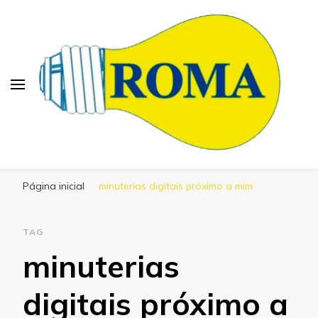
Blog Roma Eletrônica
Líder em Desenvolvimento de Produtos
Página inicial
minuterias digitais próximo a mim
Eletrônicos
TAG
minuterias
digitais próximo a