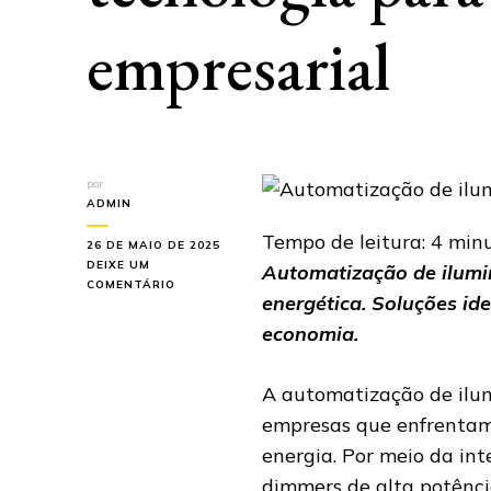
empresarial
por
ADMIN
Tempo de leitura:
4
min
26 DE MAIO DE 2025
DEIXE UM
Automatização de ilumin
EM
COMENTÁRIO
energética. Soluções i
AUTOMATIZAÇÃO
DE
economia.
ILUMINAÇÃO:
TECNOLOGIA
PARA
A automatização de ilum
EFICIÊNCIA
empresas que enfrentam
EMPRESARIAL
energia. Por meio da int
dimmers de alta potência