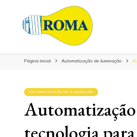
Blog Roma Eletrônica
Blog Roma Eletrô
Líder em Desenvolvimento de Produtos Eletrônicos
Página inicial
Automatização de iluminação
Au
AUTOMATIZAÇÃO DE ILUMINAÇÃO
Automatização 
tecnologia para 