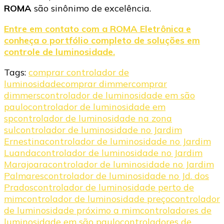
ROMA
são sinônimo de excelência.
Entre em contato com a ROMA Eletrônica e
conheça o portfólio completo de soluções em
controle de luminosidade.
Tags:
comprar controlador de
luminosidade
comprar dimmer
comprar
dimmers
controlador de luminosidade em são
paulo
controlador de luminosidade em
sp
controlador de luminosidade na zona
sul
controlador de luminosidade no Jardim
Ernestina
controlador de luminosidade no Jardim
Luanda
controlador de luminosidade no Jardim
Marajoara
controlador de luminosidade no Jardim
Palmares
controlador de luminosidade no Jd. dos
Prados
controlador de luminosidade perto de
mim
controlador de luminosidade preço
controlador
de luminosidade próximo a mim
controladores de
luminosidade em são paulo
controladores de