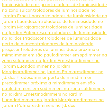
luminosidade em sp
controladores de luminosidade
na zona sul
controladores de luminosidade no
Jardim Ernestina
controladores de luminosidade no
Jardim Luanda
controladores de luminosidade no
Jardim Marajoara
controladores de luminosidade
no Jardim Palmares
controladores de luminosidade
no Jd. dos Prados
controladores de luminosidade
perto de mim
controladores de luminosidade
preço
controladores de luminosidade próximo a
mim
dimmer em são paulo
dimmer em sp
dimmer na
zona sul
dimmer no Jardim Ernestina
dimmer no
Jardim Luanda
dimmer no Jardim
Marajoara
dimmer no Jardim Palmares
dimmer no
Jd. dos Prados
dimmer perto de mim
dimmer
preço
dimmer próximo a mim
dimmers em são
paulo
dimmers em sp
dimmers na zona sul
dimmers
no Jardim Ernestina
dimmers no Jardim
Luanda
dimmers no Jardim Marajoara
dimmers no
Jardim Palmares
dimmers no Jd. dos