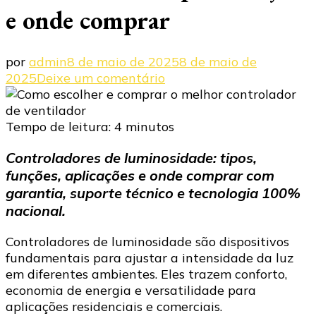
e onde comprar
por
admin
8 de maio de 2025
8 de maio de
em
2025
Deixe um comentário
Controladores
de
luminosidade:
Tempo de leitura:
4
minutos
tipos,
Controladores de luminosidade: tipos,
funções
funções, aplicações e onde comprar com
e
onde
garantia, suporte técnico e tecnologia 100%
comprar
nacional.
Controladores de luminosidade são dispositivos
fundamentais para ajustar a intensidade da luz
em diferentes ambientes. Eles trazem conforto,
economia de energia e versatilidade para
aplicações residenciais e comerciais.