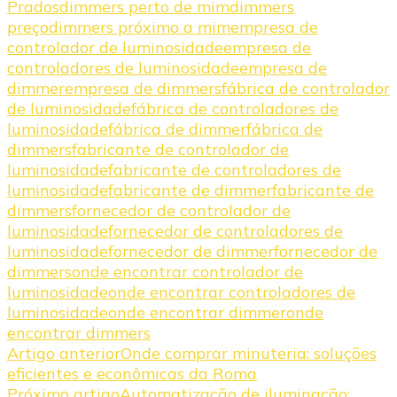
Prados
dimmers perto de mim
dimmers
preço
dimmers próximo a mim
empresa de
controlador de luminosidade
empresa de
controladores de luminosidade
empresa de
dimmer
empresa de dimmers
fábrica de controlador
de luminosidade
fábrica de controladores de
luminosidade
fábrica de dimmer
fábrica de
dimmers
fabricante de controlador de
luminosidade
fabricante de controladores de
luminosidade
fabricante de dimmer
fabricante de
dimmers
fornecedor de controlador de
luminosidade
fornecedor de controladores de
luminosidade
fornecedor de dimmer
fornecedor de
dimmers
onde encontrar controlador de
luminosidade
onde encontrar controladores de
luminosidade
onde encontrar dimmer
onde
encontrar dimmers
Navegação
Artigo anterior
Onde comprar minuteria: soluções
eficientes e econômicas da Roma
de
Próximo artigo
Automatização de iluminação: