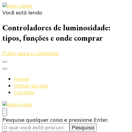
Você está lendo
Blog Roma Eletrônica
Líder em Desenvolvimento de Produtos Eletrônicos
Controladores de luminosidade:
tipos, funções e onde comprar
Pular para o conteúdo
Home
Voltar ao site
Contato
Blog Roma Eletrônica
Líder em Desenvolvimento de Produtos Eletrônicos
Procurando
Pesquise qualquer coisa e pressione Enter.
algo?