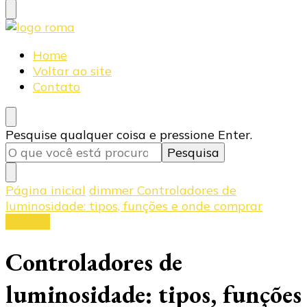
Blog Roma Eletrônica
Líder em Desenvolvimento de Produtos Eletrônicos
Home
Voltar ao site
Contato
Procurando
Pesquise qualquer coisa e pressione Enter.
algo?
Página inicial
dimmer
Controladores de
luminosidade: tipos, funções e onde comprar
dimmer
Controladores de
luminosidade: tipos, funções