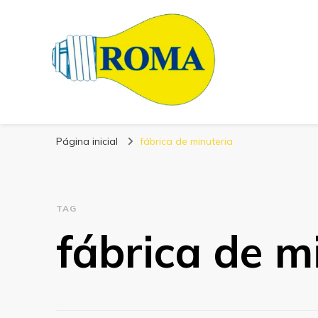
Blog Roma Eletrô
Líder em Desenvolvimento de Produtos Eletrônicos
Página inicial
fábrica de minuteria
TAG
fábrica de m