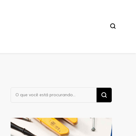
Procurando
algo?