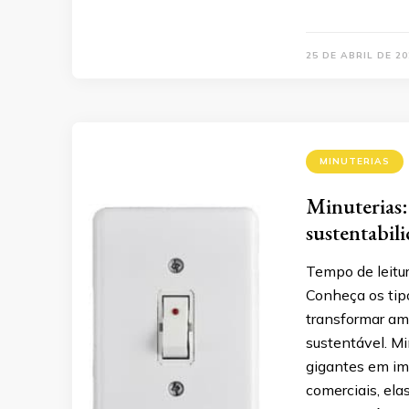
25 DE ABRIL DE 20
MINUTERIAS
Minuterias:
sustentabil
Tempo de leitu
Conheça os tip
transformar amb
sustentável. M
gigantes em im
comerciais, el