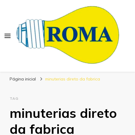
Blog Roma Eletrônica
Líder em Desenvolvimento de Produtos
Página inicial
minuterias direto da fabrica
Eletrônicos
TAG
minuterias direto
da fabrica